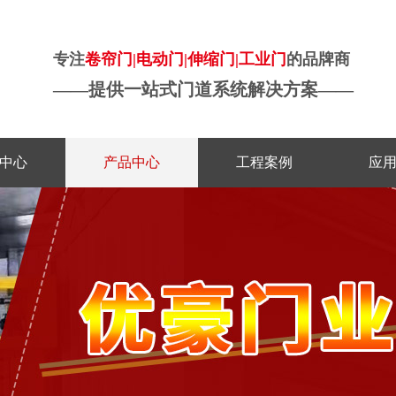
专注
卷帘门|电动门|伸缩门|工业门
的品牌商
——
提供一站式门道系统解决方案
——
中心
产品中心
工程案例
应