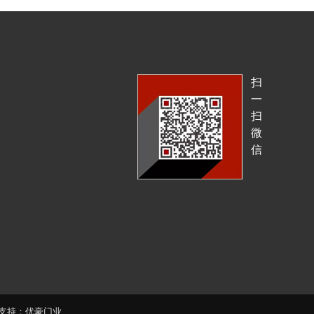
扫
一
扫
微
信
支持：
优豪门业