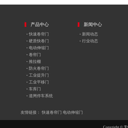
产品中心
新闻中心
快速卷帘门
新闻动态
硬质快卷门
行业动态
电动伸缩门
卷帘门
推拉棚
防火卷帘门
工业提升门
工业平移门
车库门
道闸停车系统
友情链接：
快速卷帘门
电动伸缩门
Copyright ©