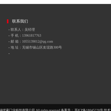
联系我们
联系人：吴经理
手 机：13961817763
邮 箱：1055139012@qq.com
地 址：无锡市锡山区友谊路300号
 无锡优豪门业科技有限公司 All rights reserved 备案号：
苏ICP备18045220号
技术