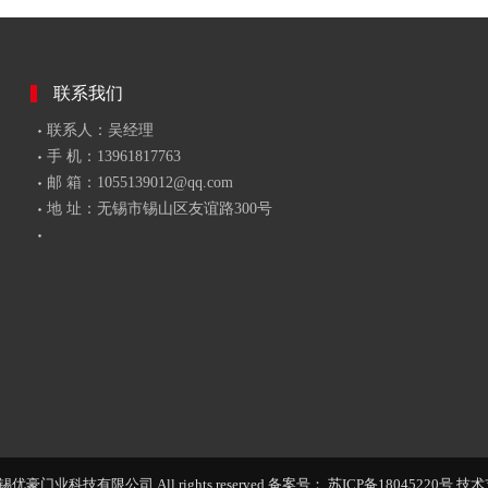
联系我们
联系人：吴经理
手 机：13961817763
邮 箱：1055139012@qq.com
地 址：无锡市锡山区友谊路300号
 无锡优豪门业科技有限公司 All rights reserved 备案号：
苏ICP备18045220号
技术