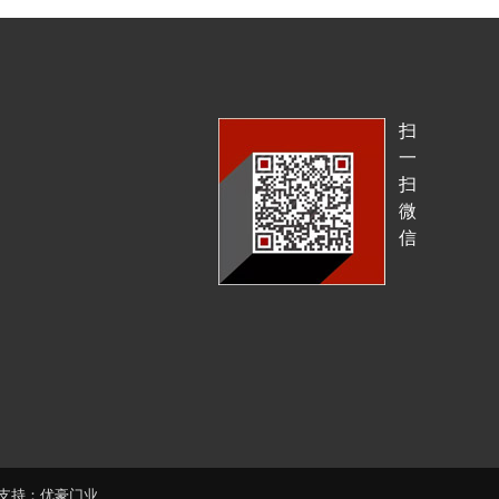
扫
一
扫
微
信
支持：
优豪门业