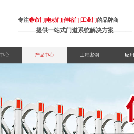
专注
卷帘门|电动门|伸缩门|工业门
的品牌商
———
提供一站式门道系统解决方案
———
中心
产品中心
工程案例
应